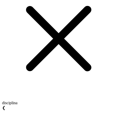
disciplina
❮