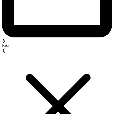
❯
Fase
❮