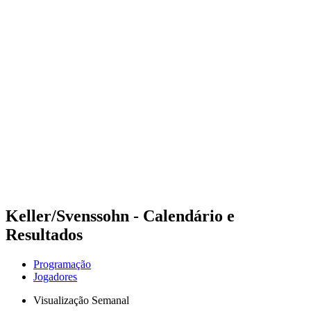
Futuros
Futures - Balikesir, TUR - 2026
Futures - Balikesir, TUR - 2026
Voltar para a página inicial do BPT
Onde Assistir
Equipes
Programação
Classificação
Keller/Svenssohn - Calendário e
Resultados
Programação
Jogadores
Visualização Semanal