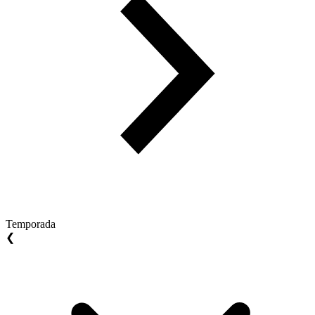
Temporada
❮