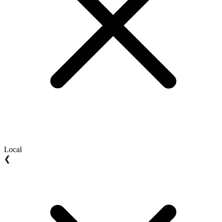
Local
❮