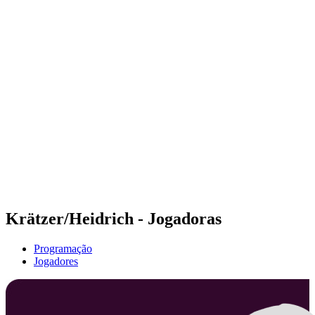
Futuros
Futures - Balikesir, TUR - 2026
Futures - Balikesir, TUR - 2026
Voltar para a página inicial do BPT
Onde Assistir
Equipes
Programação
Classificação
Krätzer/Heidrich - Jogadoras
Programação
Jogadores