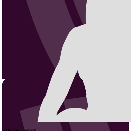
2
Helene
Heidrich