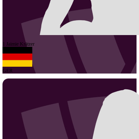
1
Jaimie
Krätzer
GER