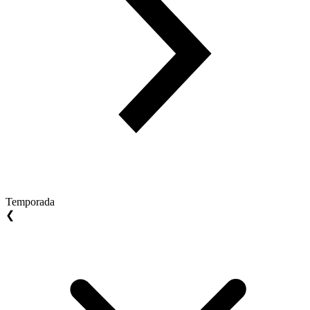
Temporada
❮