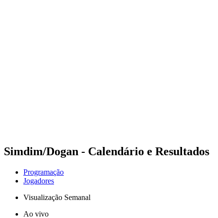
Futuros
Futures - Balikesir, TUR - 2026
Futures - Balikesir, TUR - 2026
Voltar para a página inicial do BPT
Onde Assistir
Equipes
Programação
Classificação
Simdim/Dogan - Calendário e Resultados
Programação
Jogadores
Visualização Semanal
Ao vivo