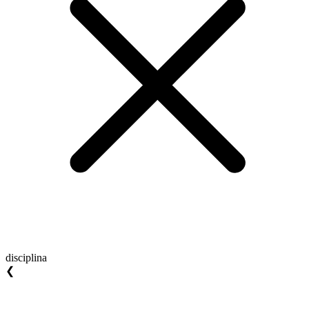
disciplina
❮