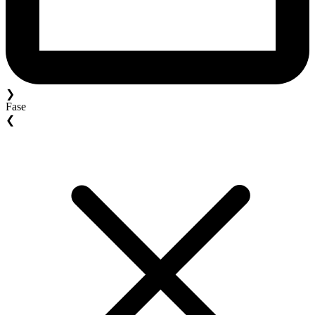
❯
Fase
❮