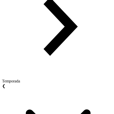
Temporada
❮