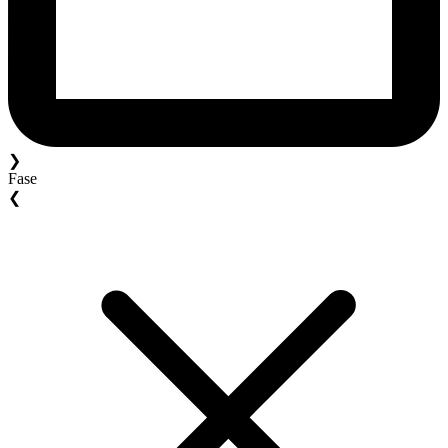
❯
Fase
❮