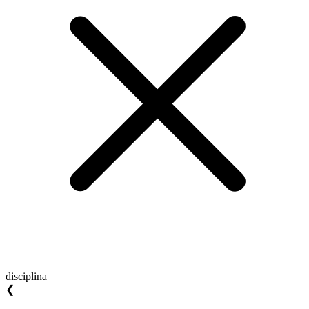
disciplina
❮