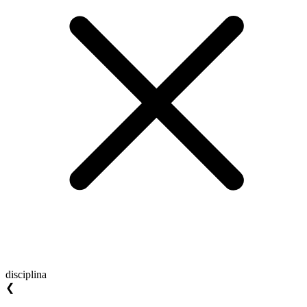
disciplina
❮