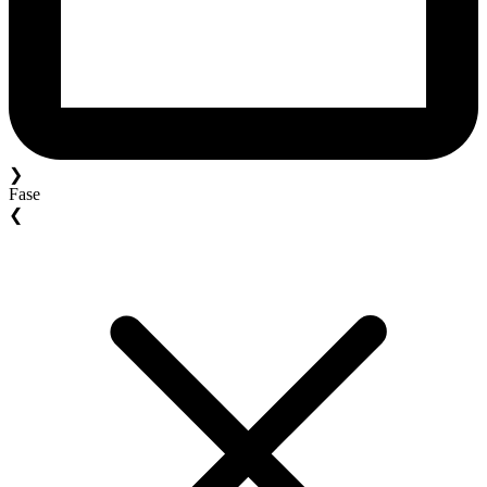
❯
Fase
❮