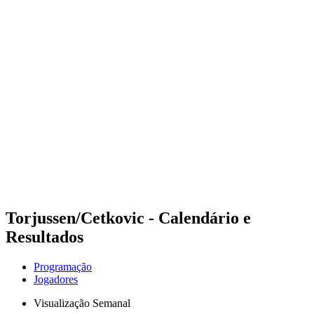
Futuros
Futures - Bridlington, ENG - 2026
Futures - Bridlington, ENG - 2026
Voltar para a página inicial do BPT
Onde Assistir
Equipes
Programação
Classificação
Torjussen/Cetkovic - Calendário e
Resultados
Programação
Jogadores
Visualização Semanal