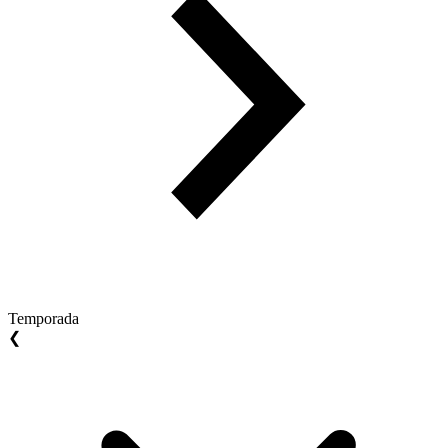
Temporada
❮