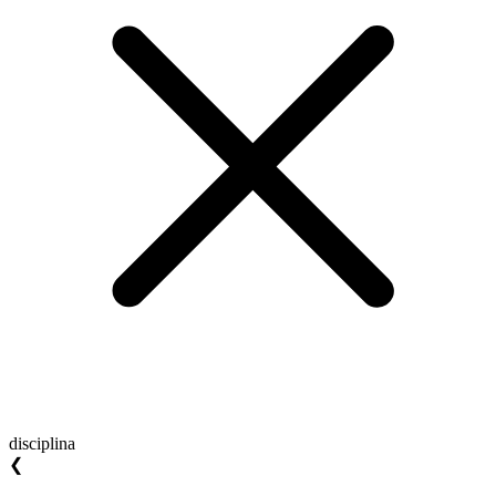
disciplina
❮