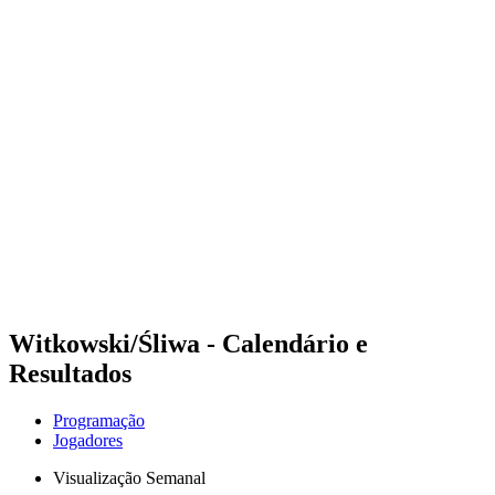
Futuros
Futures - Bridlington, ENG - 2026
Futures - Bridlington, ENG - 2026
Voltar para a página inicial do BPT
Onde Assistir
Equipes
Programação
Classificação
Witkowski/Śliwa - Calendário e
Resultados
Programação
Jogadores
Visualização Semanal