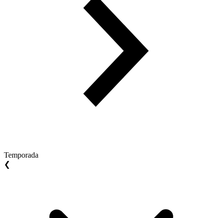
Temporada
❮