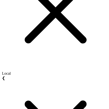
Local
❮