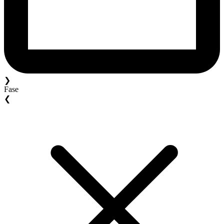
❯
Fase
❮