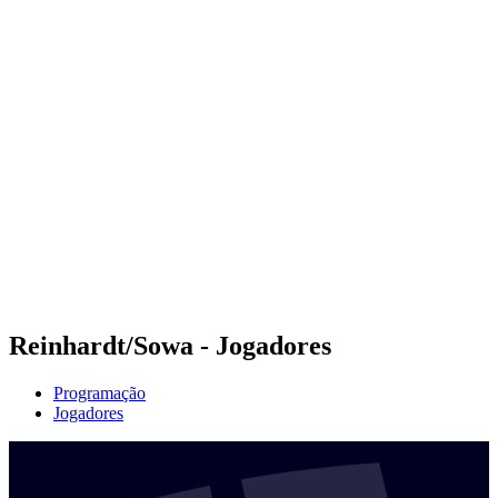
Futuros
Futures - Bridlington, ENG - 2026
Futures - Bridlington, ENG - 2026
Voltar para a página inicial do BPT
Onde Assistir
Equipes
Programação
Classificação
Reinhardt/Sowa - Jogadores
Programação
Jogadores