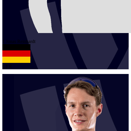
1
Jonas
Reinhardt
GER