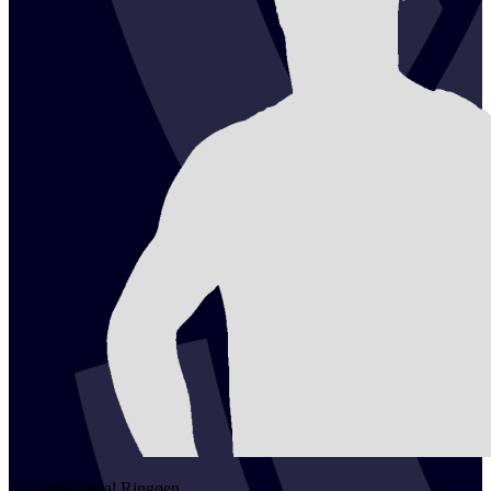
2
Ludvig Sødal
Ringøen