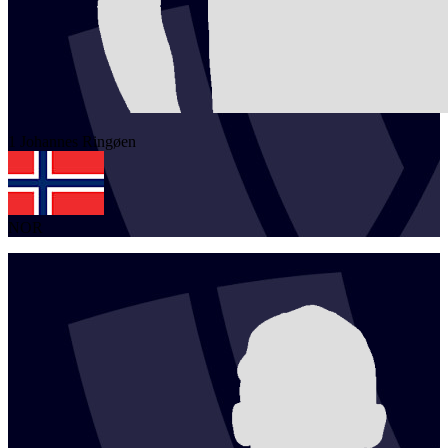
1
Johannes
Ringøen
NOR