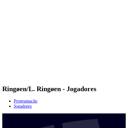
Futuros
Futures - Bridlington, ENG - 2026
Futures - Bridlington, ENG - 2026
Voltar para a página inicial do BPT
Onde Assistir
Equipes
Programação
Classificação
Ringøen/L. Ringøen - Jogadores
Programação
Jogadores