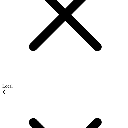
Local
❮