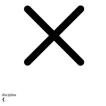
disciplina
❮