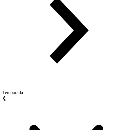
Temporada
❮