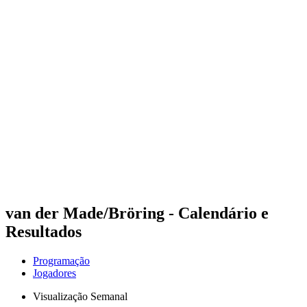
Futuros
Futures - Bridlington, ENG - 2026
Futures - Bridlington, ENG - 2026
Voltar para a página inicial do BPT
Onde Assistir
Equipes
Programação
Classificação
van der Made/Bröring - Calendário e
Resultados
Programação
Jogadores
Visualização Semanal