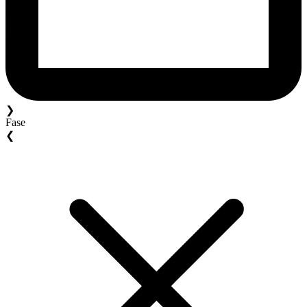
❯
Fase
❮