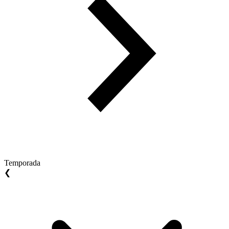
Temporada
❮