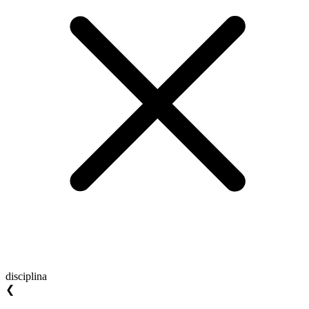
disciplina
❮