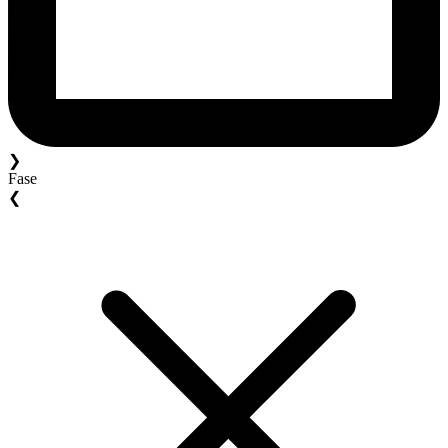
❯
Fase
❮