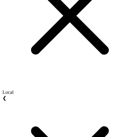
Local
❮