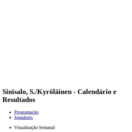
Futuros
Futures - Bridlington, ENG - 2026
Futures - Bridlington, ENG - 2026
Voltar para a página inicial do BPT
Onde Assistir
Equipes
Programação
Classificação
Sinisalo, S./Kyröläinen - Calendário e
Resultados
Programação
Jogadores
Visualização Semanal