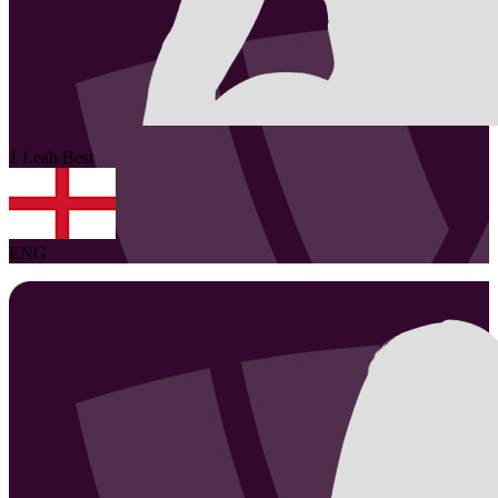
1
Leah
Best
ENG