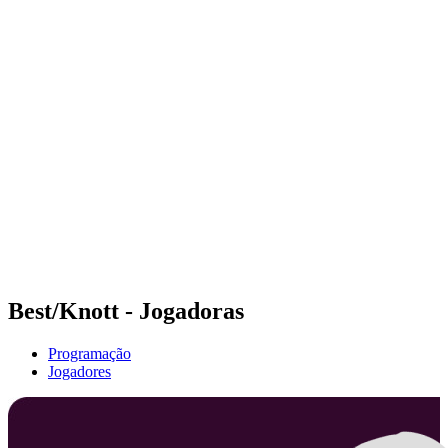
Futuros
Futures - Bridlington, ENG - 2026
Futures - Bridlington, ENG - 2026
Voltar para a página inicial do BPT
Onde Assistir
Equipes
Programação
Classificação
Best/Knott - Jogadoras
Programação
Jogadores