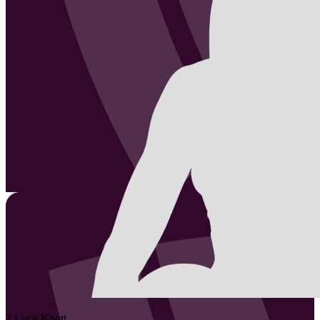
2
Lucy
Knott