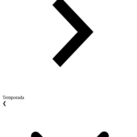
Temporada
❮