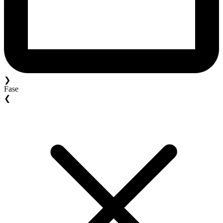
❯
Fase
❮