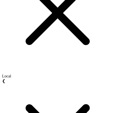
Local
❮