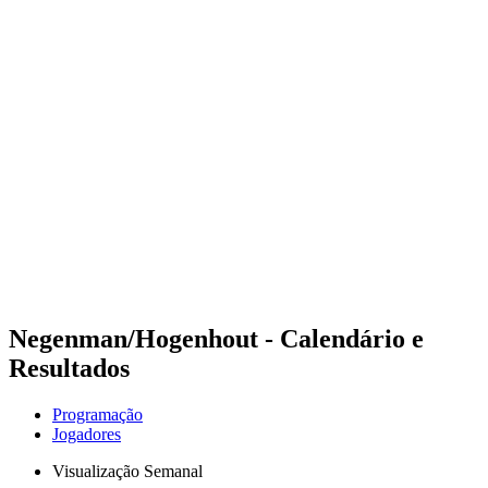
Futuros
Futures - Bridlington, ENG - 2026
Futures - Bridlington, ENG - 2026
Voltar para a página inicial do BPT
Onde Assistir
Equipes
Programação
Classificação
Negenman/Hogenhout - Calendário e
Resultados
Programação
Jogadores
Visualização Semanal