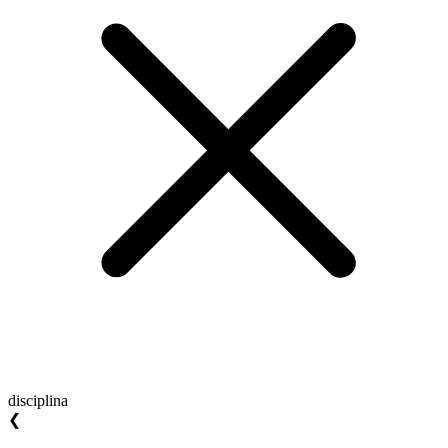
disciplina
❮