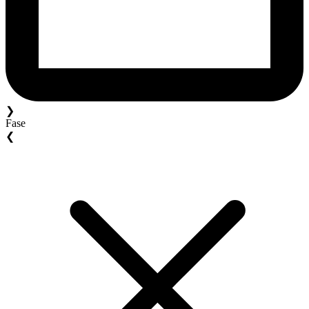
❯
Fase
❮