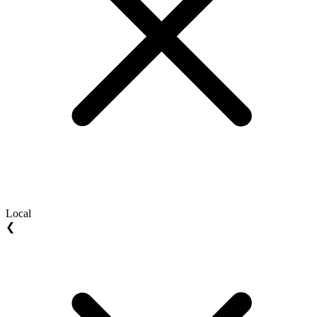
Local
❮