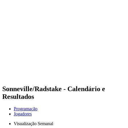
Futuros
Futures - Bridlington, ENG - 2026
Futures - Bridlington, ENG - 2026
Voltar para a página inicial do BPT
Onde Assistir
Equipes
Programação
Classificação
Sonneville/Radstake - Calendário e
Resultados
Programação
Jogadores
Visualização Semanal