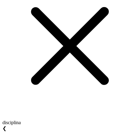
disciplina
❮