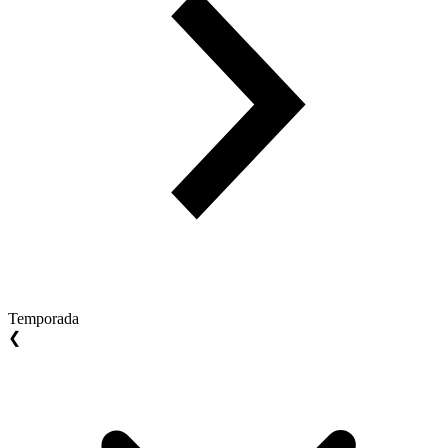
Temporada
❮