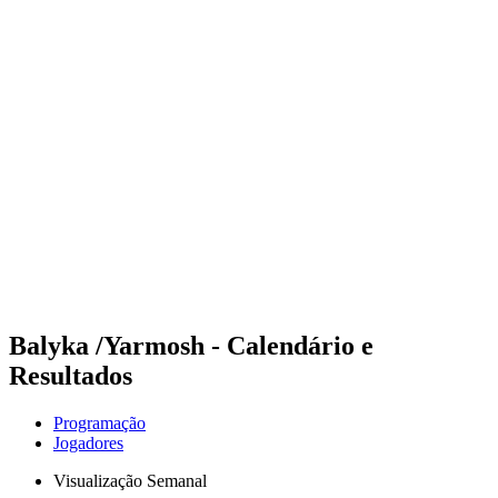
Futuros
Futures - Brno, CZE - 2026
Futures - Brno, CZE - 2026
Voltar para a página inicial do BPT
Onde Assistir
Equipes
Programação
Classificação
Balyka /Yarmosh - Calendário e
Resultados
Programação
Jogadores
Visualização Semanal