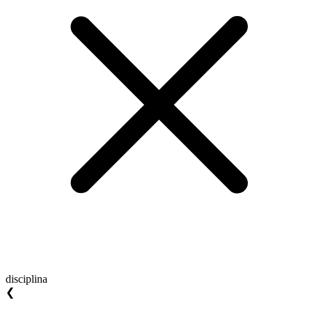
disciplina
❮