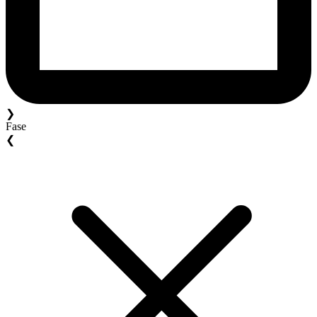
❯
Fase
❮