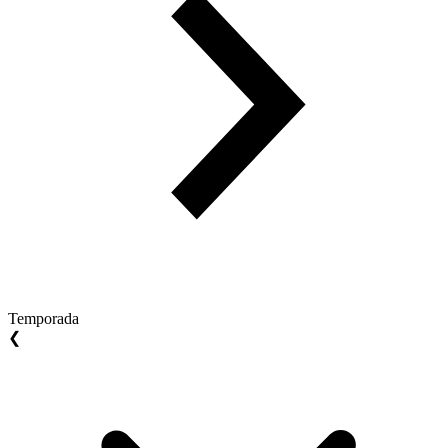
Temporada
❮