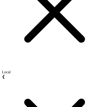
Local
❮