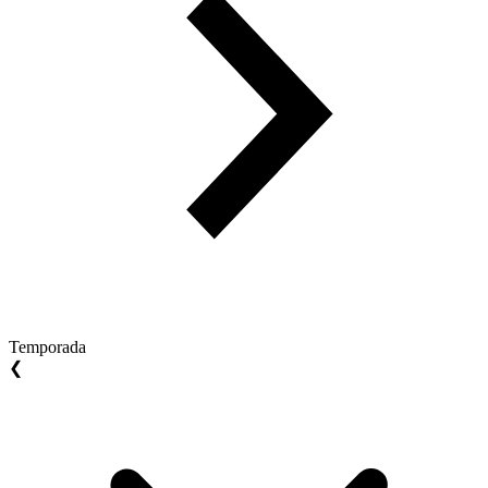
Temporada
❮