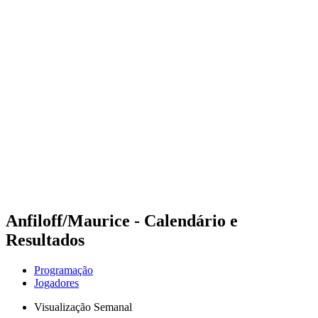
Futuros
Futures - Brno, CZE - 2026
Futures - Brno, CZE - 2026
Voltar para a página inicial do BPT
Onde Assistir
Equipes
Programação
Classificação
Anfiloff/Maurice - Calendário e
Resultados
Programação
Jogadores
Visualização Semanal