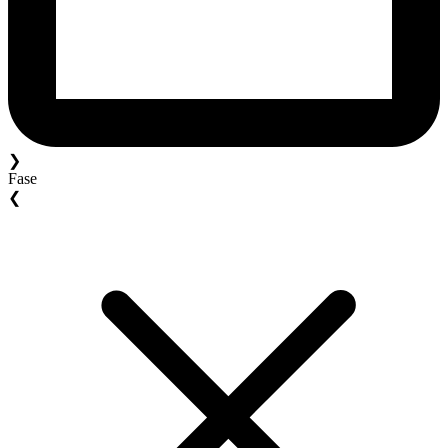
❯
Fase
❮