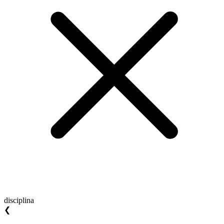
disciplina
❮