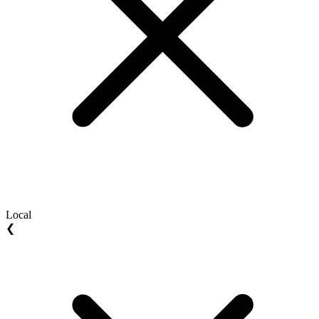
Local
❮