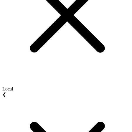
Local
❮