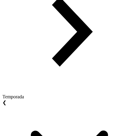
Temporada
❮