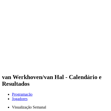
Futuros
Futures - Brno, CZE - 2026
Futures - Brno, CZE - 2026
Voltar para a página inicial do BPT
Onde Assistir
Equipes
Programação
Classificação
van Werkhoven/van Hal - Calendário e
Resultados
Programação
Jogadores
Visualização Semanal