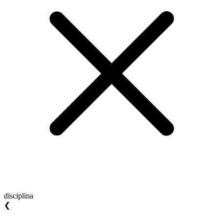
disciplina
❮