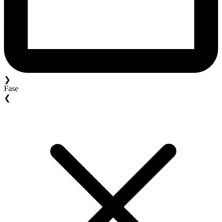
❯
Fase
❮