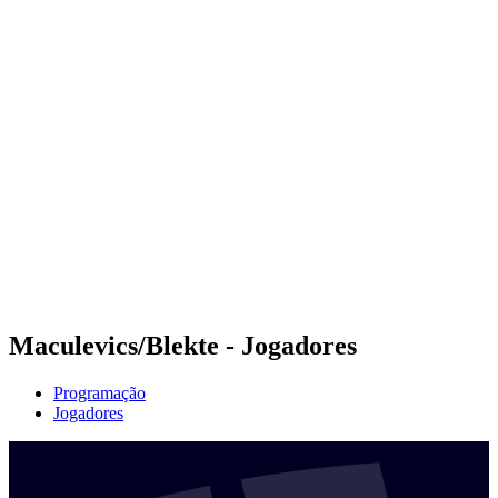
Futuros
Futures - Budapest, HUN - 2026
Futures - Budapest, HUN - 2026
Voltar para a página inicial do BPT
Onde Assistir
Equipes
Programação
Classificação
Maculevics/Blekte - Jogadores
Programação
Jogadores