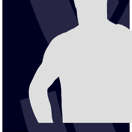
2
Aivis
Blekte