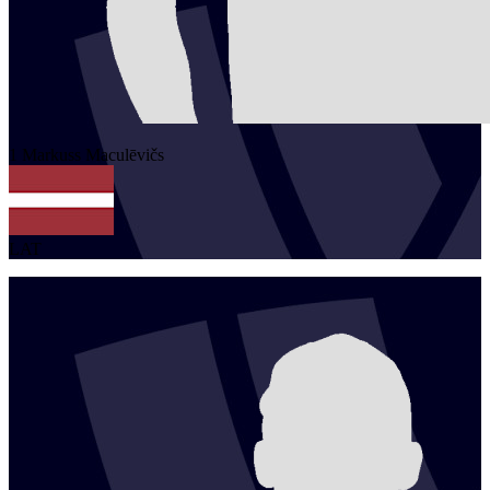
1
Markuss
Maculēvičs
LAT