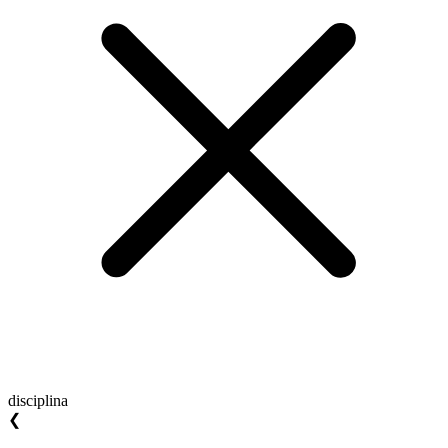
disciplina
❮