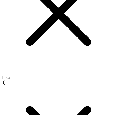
Local
❮