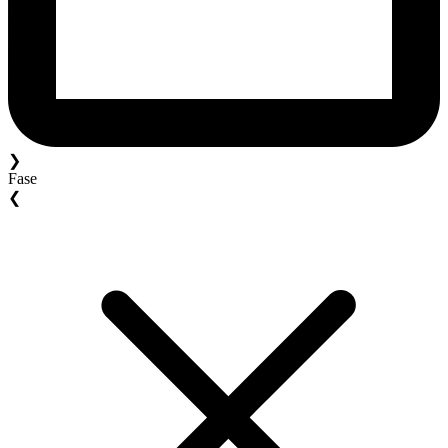
❯
Fase
❮