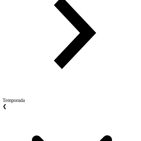
Temporada
❮