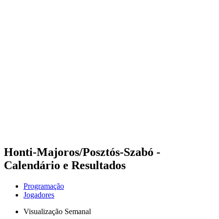
Futuros
Futures - Budapest, HUN - 2026
Futures - Budapest, HUN - 2026
Voltar para a página inicial do BPT
Onde Assistir
Equipes
Programação
Classificação
Honti-Majoros/Posztós-Szabó -
Calendário e Resultados
Programação
Jogadores
Visualização Semanal