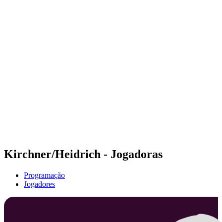
Futuros
Futures - Budapest, HUN - 2026
Futures - Budapest, HUN - 2026
Voltar para a página inicial do BPT
Onde Assistir
Equipes
Programação
Classificação
Kirchner/Heidrich - Jogadoras
Programação
Jogadores