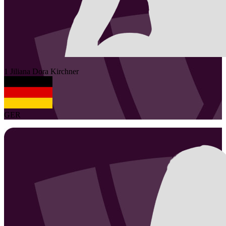
1
Jiliana Dora
Kirchner
GER