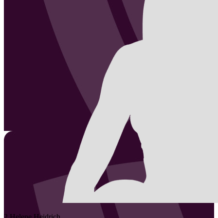
2
Helene
Heidrich