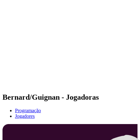
Futuros
Futures - Budapest, HUN - 2026
Futures - Budapest, HUN - 2026
Voltar para a página inicial do BPT
Onde Assistir
Equipes
Programação
Classificação
Bernard/Guignan - Jogadoras
Programação
Jogadores