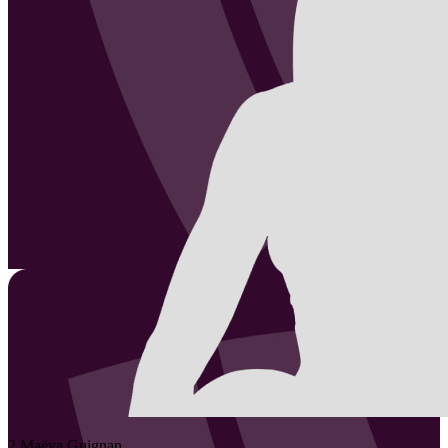
2
Maëva
Guignan