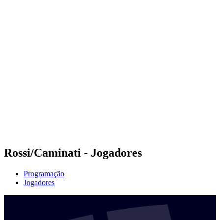
Futuros
Futures - Cervia, ITA - 2026
Futures - Cervia, ITA - 2026
Voltar para a página inicial do BPT
Onde Assistir
Equipes
Programação
Classificação
Rossi/Caminati - Jogadores
Programação
Jogadores