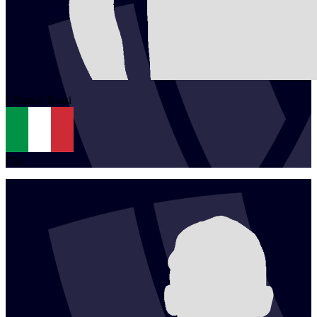
1
Enrico
Rossi
ITA