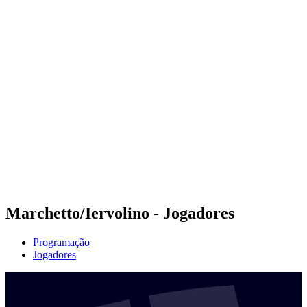
Futuros
Futures - Cervia, ITA - 2026
Futures - Cervia, ITA - 2026
Voltar para a página inicial do BPT
Onde Assistir
Equipes
Programação
Classificação
Marchetto/Iervolino - Jogadores
Programação
Jogadores