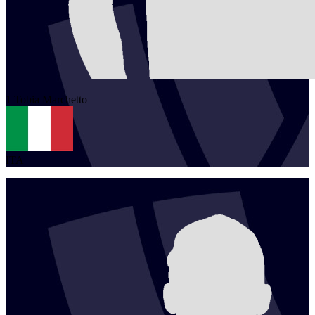
1
Tobia
Marchetto
ITA