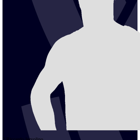
2
Riccardo
Iervolino