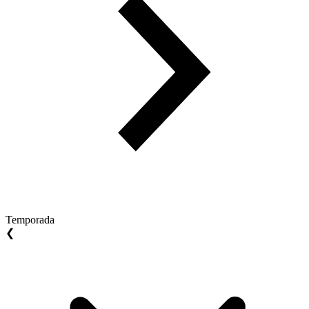
Temporada
❮