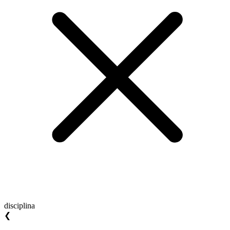
disciplina
❮