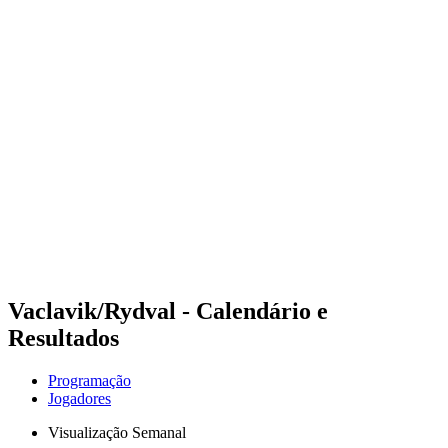
Futuros
Futures - Cervia, ITA - 2026
Futures - Cervia, ITA - 2026
Voltar para a página inicial do BPT
Onde Assistir
Equipes
Programação
Classificação
Vaclavik/Rydval - Calendário e
Resultados
Programação
Jogadores
Visualização Semanal