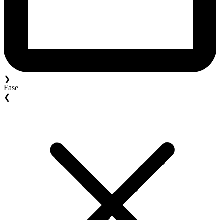
❯
Fase
❮