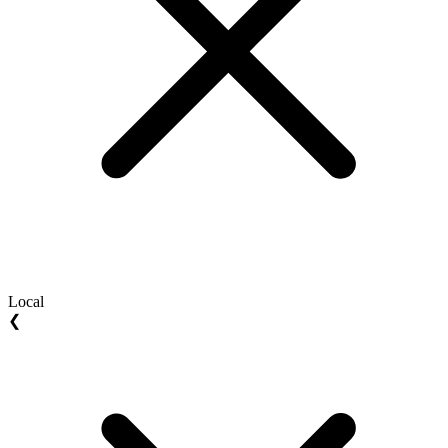
Local
❮