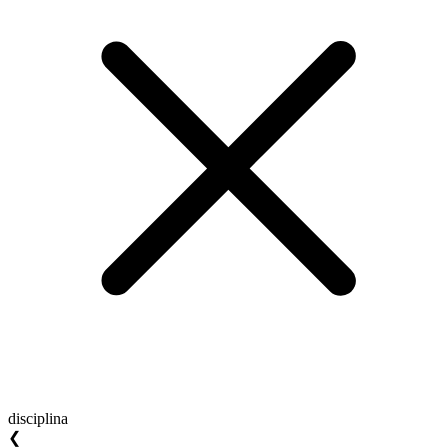
disciplina
❮