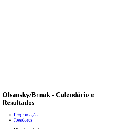
Futuros
Futures - Coolangatta, AUS - 2026
Futures - Coolangatta, AUS - 2026
Voltar para a página inicial do BPT
Onde Assistir
Equipes
Programação
Classificação
Competição
Olsansky/Brnak - Calendário e
Resultados
Programação
Jogadores