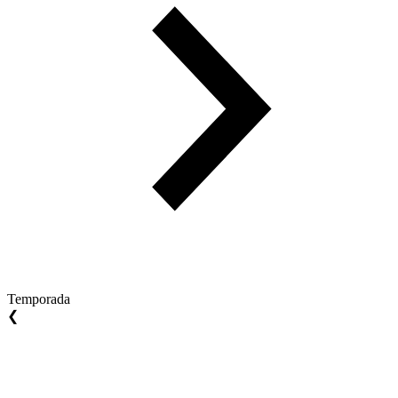
Temporada
❮