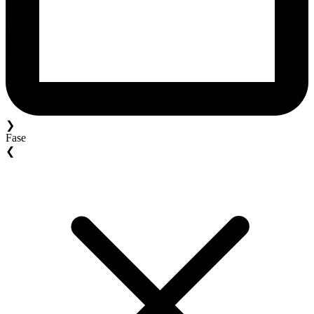
❯
Fase
❮