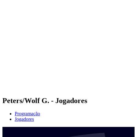
Futuros
Futures - Coolangatta, AUS - 2026
Futures - Coolangatta, AUS - 2026
Voltar para a página inicial do BPT
Onde Assistir
Equipes
Programação
Classificação
Competição
Peters/Wolf G. - Jogadores
Programação
Jogadores