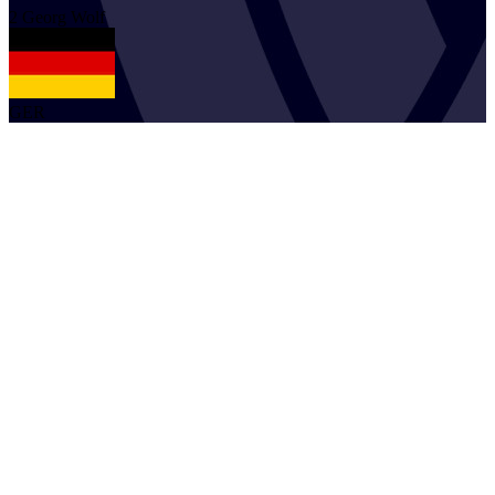
2
Georg
Wolf
GER