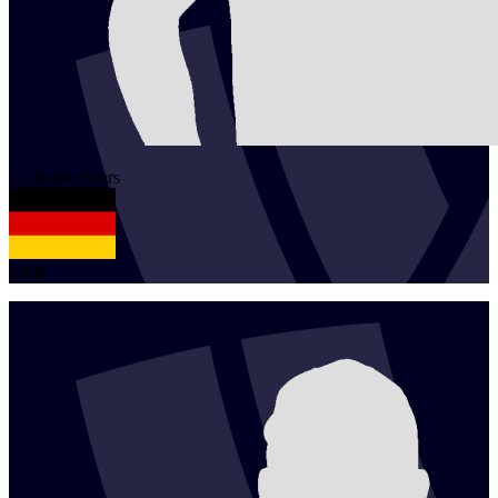
1
Charlie
Peters
GER