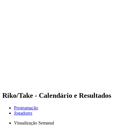
Futuros
Futures - Coolangatta, AUS - 2026
Futures - Coolangatta, AUS - 2026
Voltar para a página inicial do BPT
Onde Assistir
Equipes
Programação
Classificação
Competição
Riko/Take - Calendário e Resultados
Programação
Jogadores
Visualização Semanal