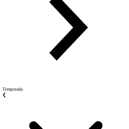
Temporada
❮