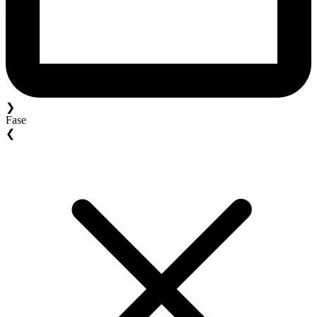
❯
Fase
❮