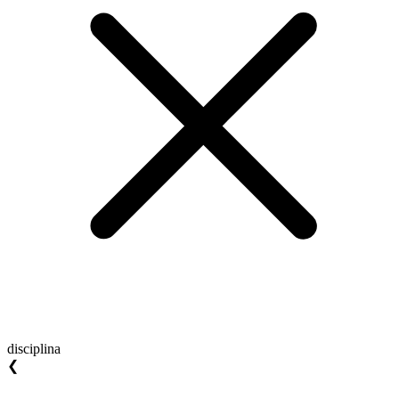
disciplina
❮