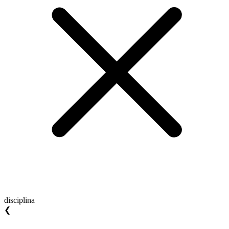
disciplina
❮