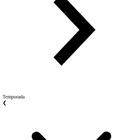
Temporada
❮