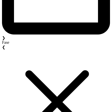
❯
Fase
❮