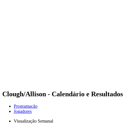
Futuros
Futures - Coolangatta, AUS - 2026
Futures - Coolangatta, AUS - 2026
Voltar para a página inicial do BPT
Onde Assistir
Equipes
Programação
Classificação
Competição
Clough/Allison - Calendário e Resultados
Programação
Jogadores
Visualização Semanal