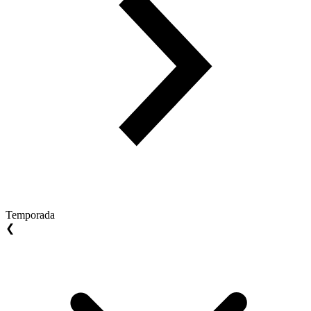
Temporada
❮