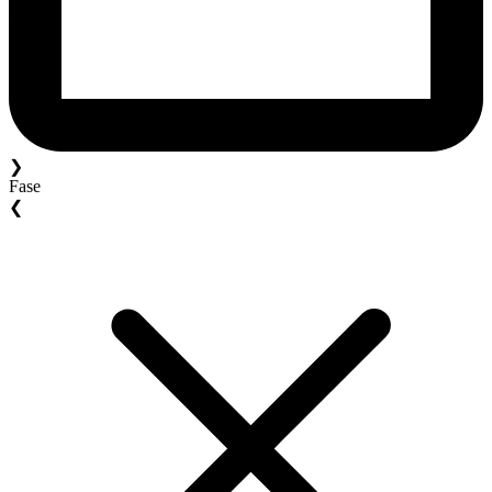
❯
Fase
❮