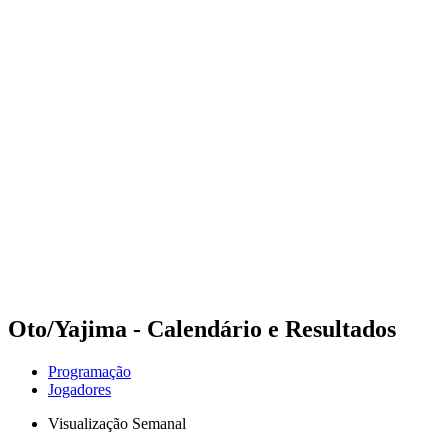
Futuros
Futures - Coolangatta, AUS - 2026
Futures - Coolangatta, AUS - 2026
Voltar para a página inicial do BPT
Onde Assistir
Equipes
Programação
Classificação
Competição
Oto/Yajima - Calendário e Resultados
Programação
Jogadores
Visualização Semanal