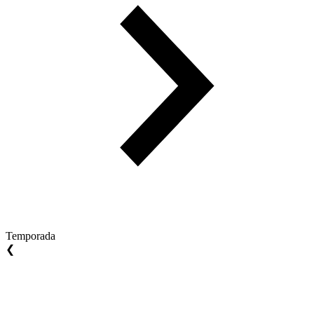
Temporada
❮