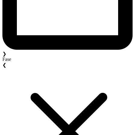
❯
Fase
❮