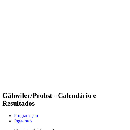
Futuros
Futures - Coolangatta, AUS - 2026
Futures - Coolangatta, AUS - 2026
Voltar para a página inicial do BPT
Onde Assistir
Equipes
Programação
Classificação
Competição
Gähwiler/Probst - Calendário e
Resultados
Programação
Jogadores