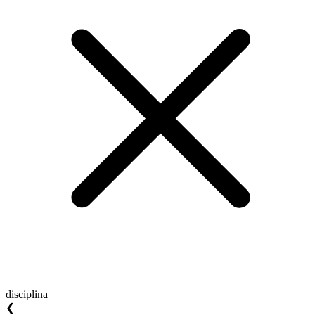
disciplina
❮