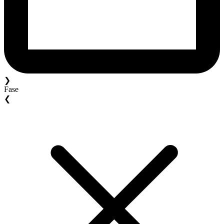
❯
Fase
❮