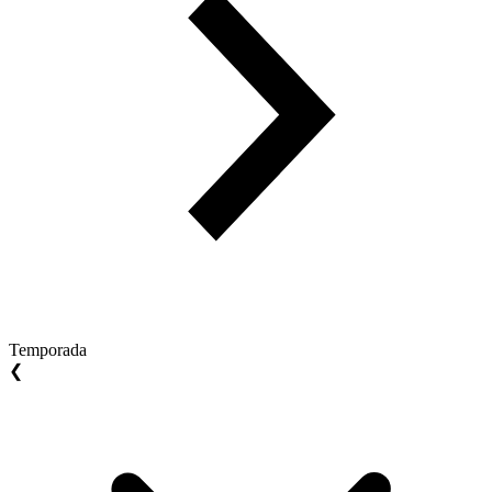
Temporada
❮