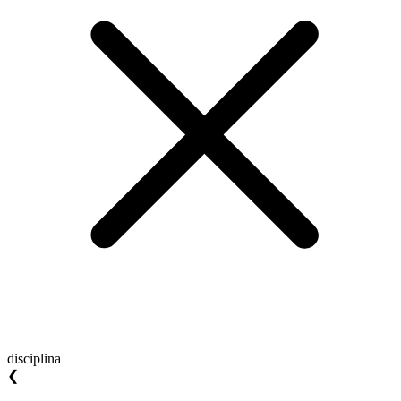
disciplina
❮