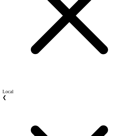
Local
❮