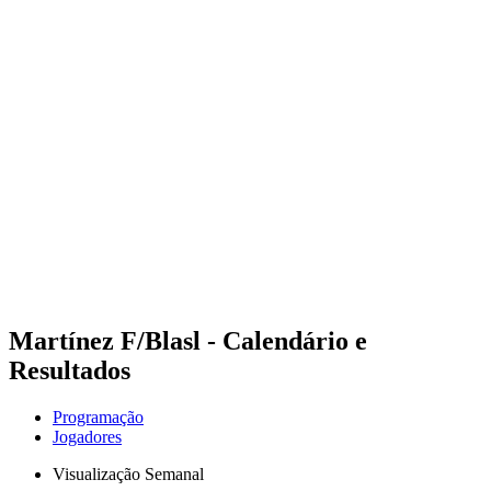
Futuros
Futures - Corigliano Rossano, ITA - 2026
Futures - Corigliano Rossano, ITA - 2026
Voltar para a página inicial do BPT
Onde Assistir
Equipes
Programação
Classificação
Martínez F/Blasl - Calendário e
Resultados
Programação
Jogadores
Visualização Semanal