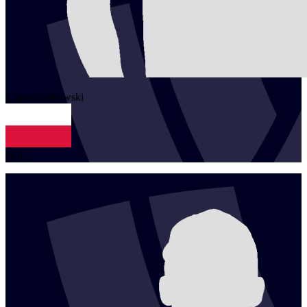
1
Igor
Ziółkowski
POL