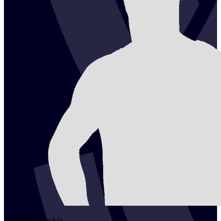
2
Jędrzej
Niepokój