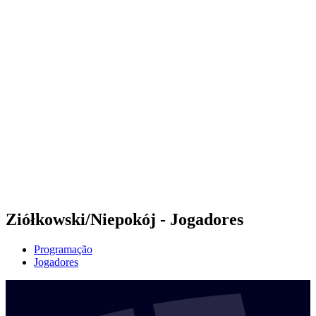
Futuros
Futures - Geneva, SUI - 2026
Futures - Geneva, SUI - 2026
Voltar para a página inicial do BPT
Onde Assistir
Equipes
Programação
Classificação
Ziółkowski/Niepokój - Jogadores
Programação
Jogadores