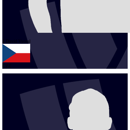
1
David
Vyoral
CZE