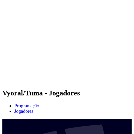
Futuros
Futures - Geneva, SUI - 2026
Futures - Geneva, SUI - 2026
Voltar para a página inicial do BPT
Onde Assistir
Equipes
Programação
Classificação
Vyoral/Tuma - Jogadores
Programação
Jogadores