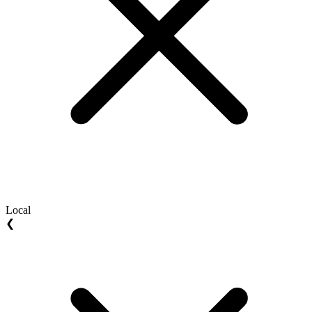
Local
❮