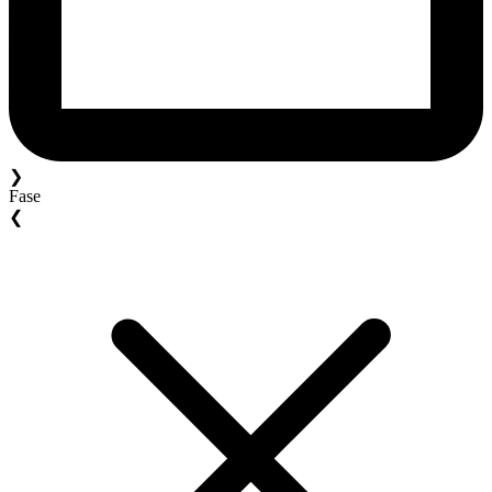
❯
Fase
❮