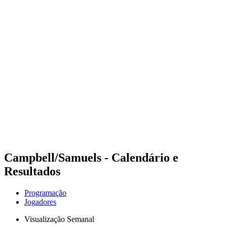
Futuros
Futures - Geneva, SUI - 2026
Futures - Geneva, SUI - 2026
Voltar para a página inicial do BPT
Onde Assistir
Equipes
Programação
Classificação
Campbell/Samuels - Calendário e
Resultados
Programação
Jogadores
Visualização Semanal