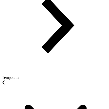
Temporada
❮