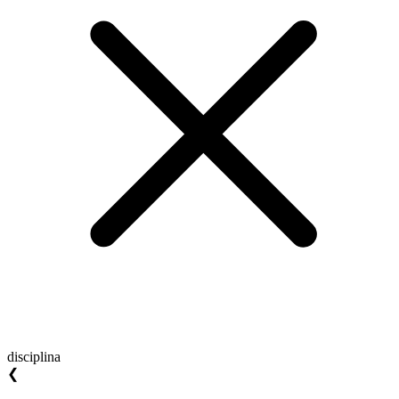
disciplina
❮