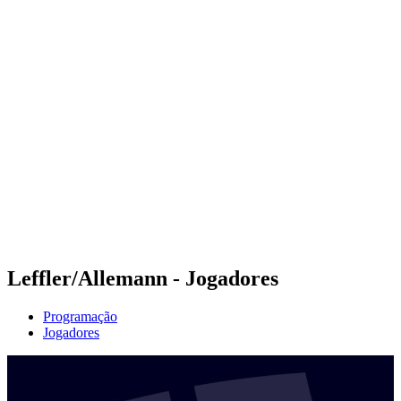
Futuros
Futures - Geneva, SUI - 2026
Futures - Geneva, SUI - 2026
Voltar para a página inicial do BPT
Onde Assistir
Equipes
Programação
Classificação
Leffler/Allemann - Jogadores
Programação
Jogadores