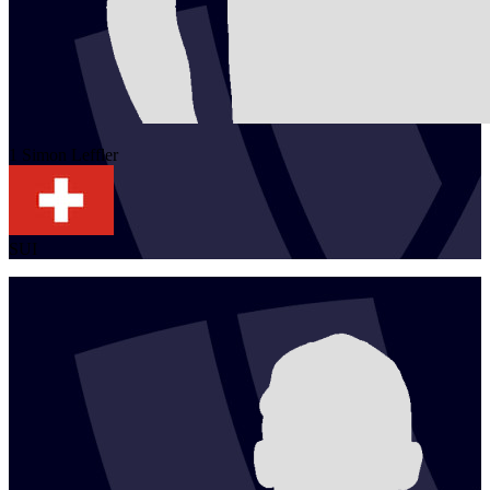
1
Simon
Leffler
SUI