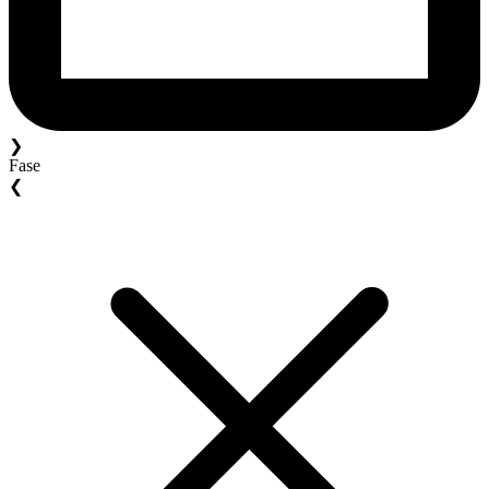
❯
Fase
❮