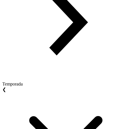
Temporada
❮