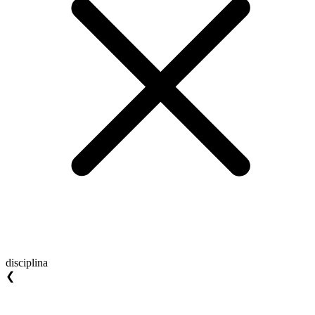
disciplina
❮