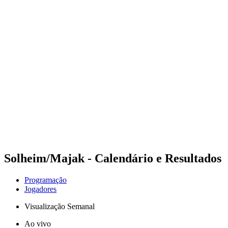
Futuros
Futures - Geneva, SUI - 2026
Futures - Geneva, SUI - 2026
Voltar para a página inicial do BPT
Onde Assistir
Equipes
Programação
Classificação
Solheim/Majak - Calendário e Resultados
Programação
Jogadores
Visualização Semanal
Ao vivo