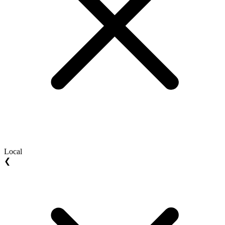
Local
❮