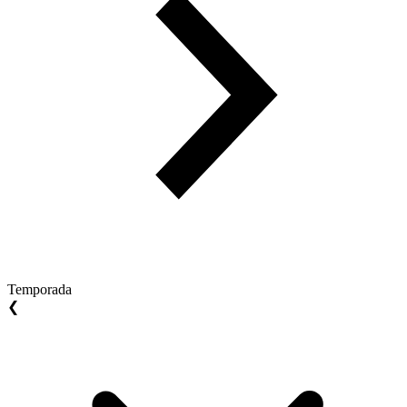
Temporada
❮