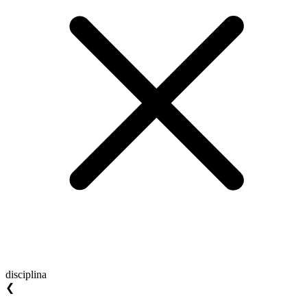
disciplina
❮