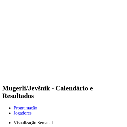
Futuros
Futures - Geneva, SUI - 2026
Futures - Geneva, SUI - 2026
Voltar para a página inicial do BPT
Onde Assistir
Equipes
Programação
Classificação
Mugerli/Jevšnik - Calendário e
Resultados
Programação
Jogadores
Visualização Semanal