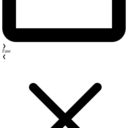
❯
Fase
❮