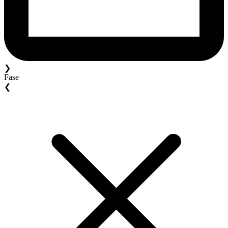
❯
Fase
❮