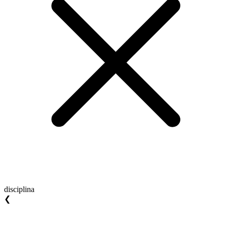
disciplina
❮