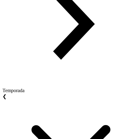
Temporada
❮