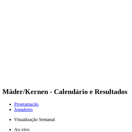
Futuros
Futures - Geneva, SUI - 2026
Futures - Geneva, SUI - 2026
Voltar para a página inicial do BPT
Onde Assistir
Equipes
Programação
Classificação
Mäder/Kernen - Calendário e Resultados
Programação
Jogadores
Visualização Semanal
Ao vivo