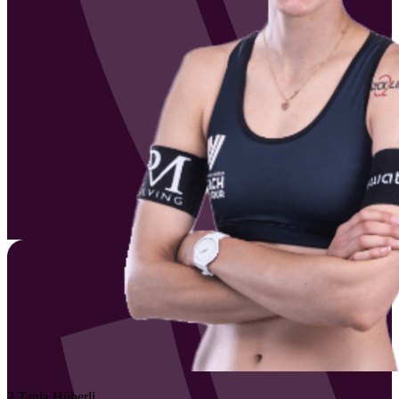
2
Tanja
Hüberli