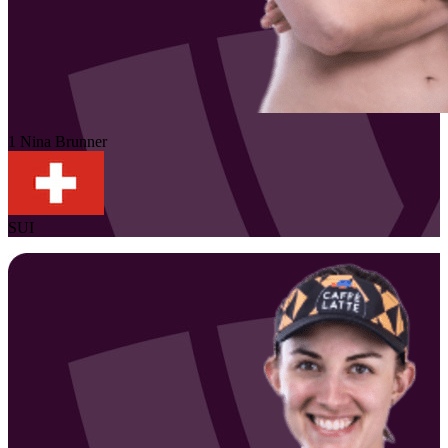
1
Nina
Brunner
SUI