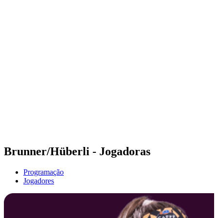
Futuros
Futures - Geneva, SUI - 2026
Futures - Geneva, SUI - 2026
Voltar para a página inicial do BPT
Onde Assistir
Equipes
Programação
Classificação
Brunner/Hüberli - Jogadoras
Programação
Jogadores