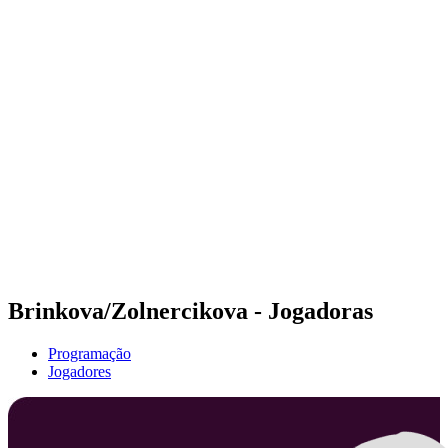
Futuros
Futures - Geneva, SUI - 2026
Futures - Geneva, SUI - 2026
Voltar para a página inicial do BPT
Onde Assistir
Equipes
Programação
Classificação
Brinkova/Zolnercikova - Jogadoras
Programação
Jogadores