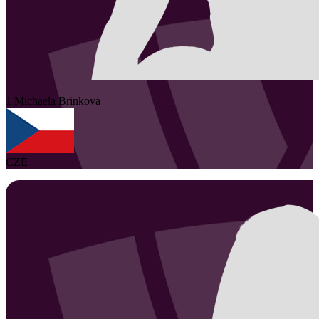
1
Michaela
Brinkova
CZE