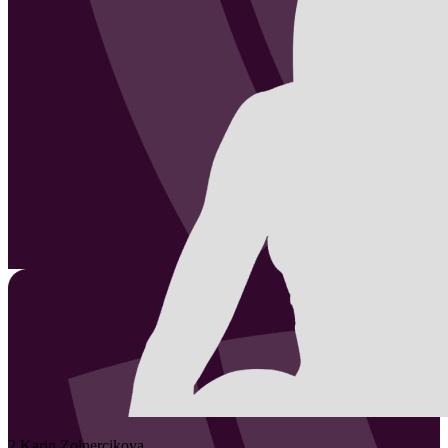
2
Karin
Zolnercikova