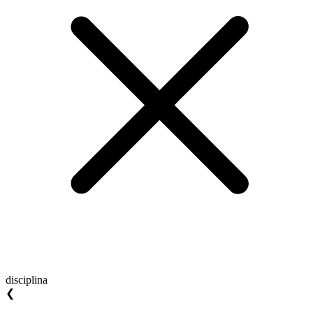
disciplina
❮