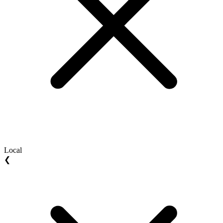
Local
❮