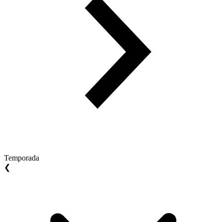
Temporada
❮