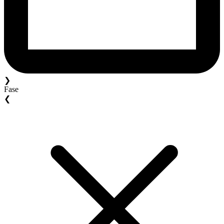
❯
Fase
❮