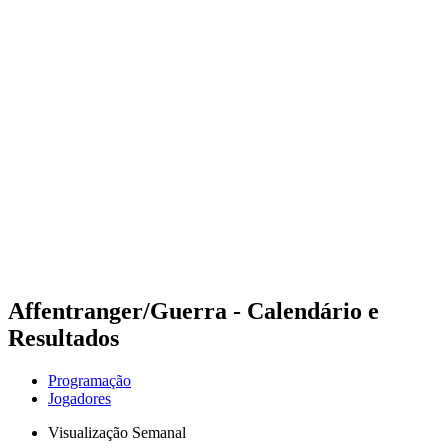
Futuros
Futures - Geneva, SUI - 2026
Futures - Geneva, SUI - 2026
Voltar para a página inicial do BPT
Onde Assistir
Equipes
Programação
Classificação
Affentranger/Guerra - Calendário e
Resultados
Programação
Jogadores
Visualização Semanal