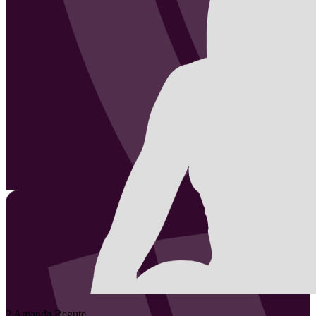
2
Amanda
Regute