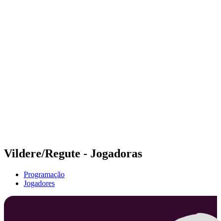
Futuros
Futures - Geneva, SUI - 2026
Futures - Geneva, SUI - 2026
Voltar para a página inicial do BPT
Onde Assistir
Equipes
Programação
Classificação
Vildere/Regute - Jogadoras
Programação
Jogadores