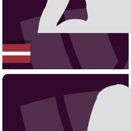
1
Marta
Vildere
LAT