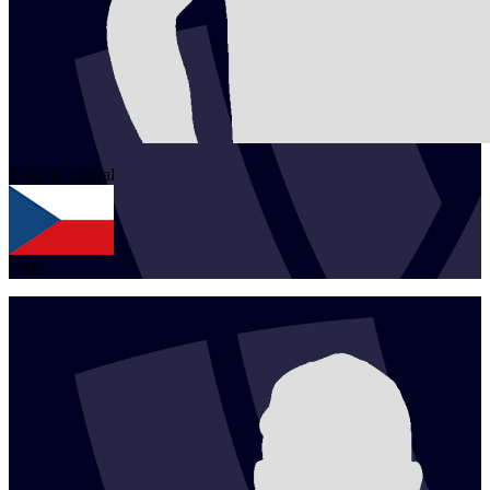
1
David
Vyoral
CZE