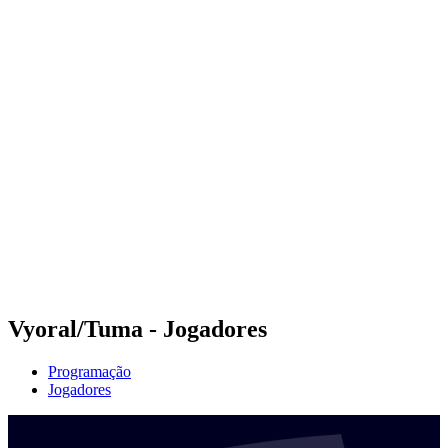
Futuros
Futures - Haikou, CHN - 2026
Futures - Haikou, CHN - 2026
Voltar para a página inicial do BPT
Onde Assistir
Equipes
Programação
Classificação
Competição
Vyoral/Tuma - Jogadores
Programação
Jogadores