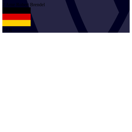
2
Arne Robert
Brendel
GER