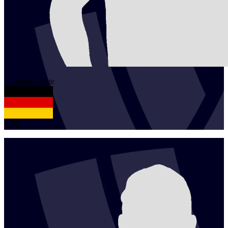
1
Lorenz
Teege
GER