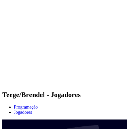
Futuros
Futures - Haikou, CHN - 2026
Futures - Haikou, CHN - 2026
Voltar para a página inicial do BPT
Onde Assistir
Equipes
Programação
Classificação
Competição
Teege/Brendel - Jogadores
Programação
Jogadores