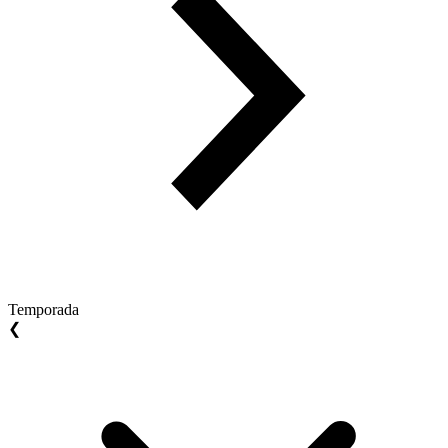
Temporada
❮