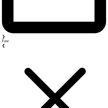
❯
Fase
❮