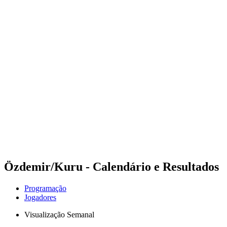
Futuros
Futures - Haikou, CHN - 2026
Futures - Haikou, CHN - 2026
Voltar para a página inicial do BPT
Onde Assistir
Equipes
Programação
Classificação
Competição
Özdemir/Kuru - Calendário e Resultados
Programação
Jogadores
Visualização Semanal