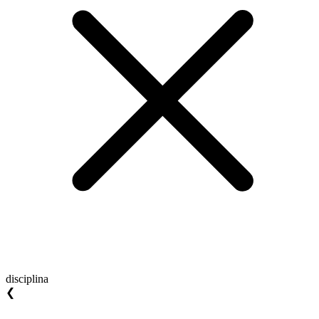
disciplina
❮