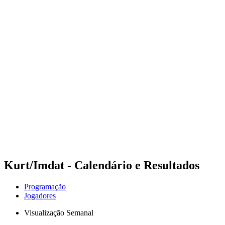
Futuros
Futures - Haikou, CHN - 2026
Futures - Haikou, CHN - 2026
Voltar para a página inicial do BPT
Onde Assistir
Equipes
Programação
Classificação
Competição
Kurt/Imdat - Calendário e Resultados
Programação
Jogadores
Visualização Semanal