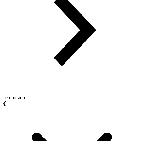
Temporada
❮