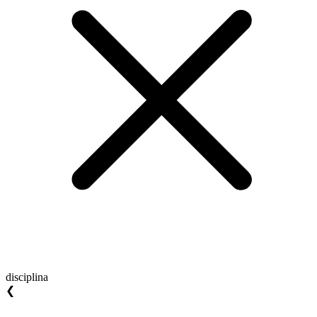
disciplina
❮