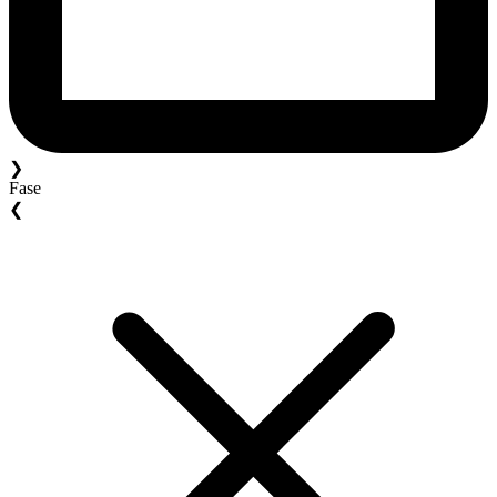
❯
Fase
❮