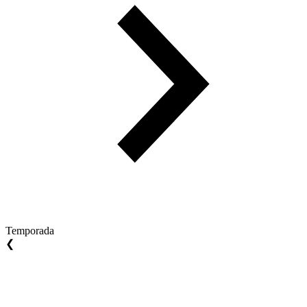
Temporada
❮