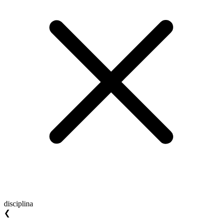
disciplina
❮