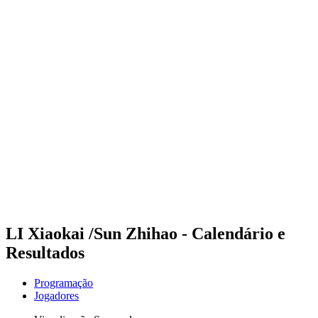
Futuros
Futures - Haikou, CHN - 2026
Futures - Haikou, CHN - 2026
Voltar para a página inicial do BPT
Onde Assistir
Equipes
Programação
Classificação
Competição
LI Xiaokai /Sun Zhihao - Calendário e
Resultados
Programação
Jogadores