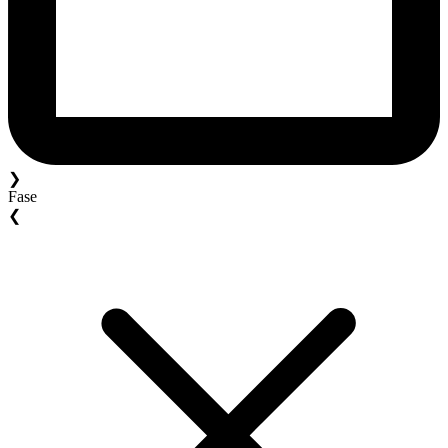
❯
Fase
❮