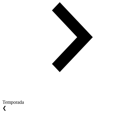
Temporada
❮