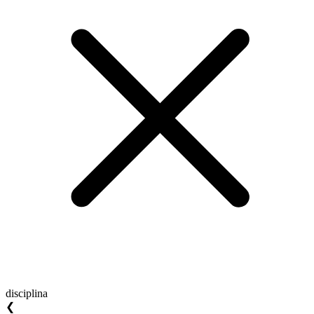
disciplina
❮