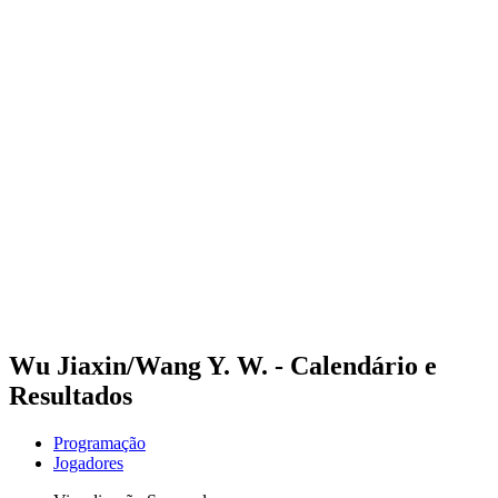
Futuros
Futures - Haikou, CHN - 2026
Futures - Haikou, CHN - 2026
Voltar para a página inicial do BPT
Onde Assistir
Equipes
Programação
Classificação
Competição
Wu Jiaxin/Wang Y. W. - Calendário e
Resultados
Programação
Jogadores