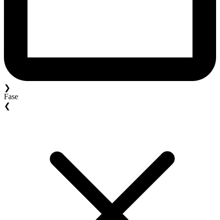
❯
Fase
❮