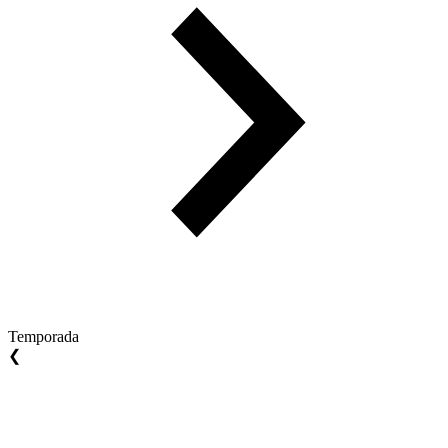
Temporada
❮