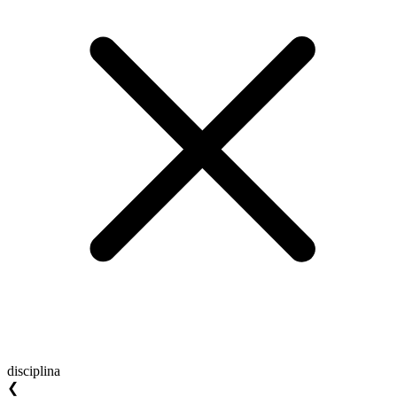
disciplina
❮