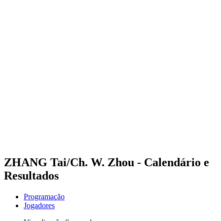
Futuros
Futures - Haikou, CHN - 2026
Futures - Haikou, CHN - 2026
Voltar para a página inicial do BPT
Onde Assistir
Equipes
Programação
Classificação
Competição
ZHANG Tai/Ch. W. Zhou - Calendário e
Resultados
Programação
Jogadores