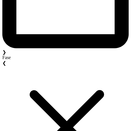
❯
Fase
❮