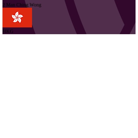
2
Man Ching
Wong
HKG