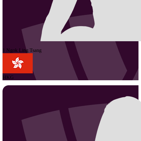
1
Ngok Ling
Tsang
HKG