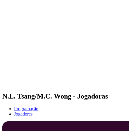
Futuros
Futures - Haikou, CHN - 2026
Futures - Haikou, CHN - 2026
Voltar para a página inicial do BPT
Onde Assistir
Equipes
Programação
Classificação
Competição
N.L. Tsang/M.C. Wong - Jogadoras
Programação
Jogadores