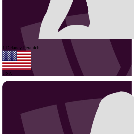
1
Delaney
Peranich
USA