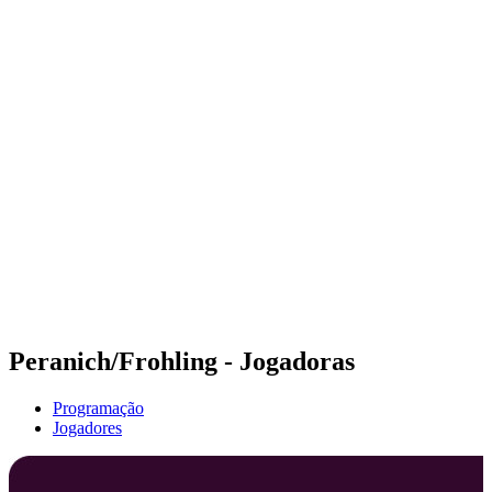
Futuros
Futures - Haikou, CHN - 2026
Futures - Haikou, CHN - 2026
Voltar para a página inicial do BPT
Onde Assistir
Equipes
Programação
Classificação
Competição
Peranich/Frohling - Jogadoras
Programação
Jogadores