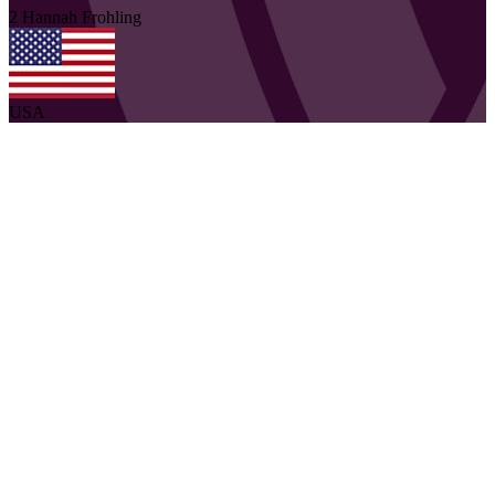
2
Hannah
Frohling
USA